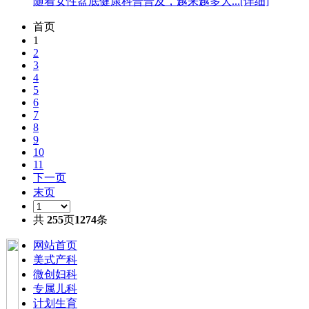
随着女性盆底健康科普普及，越来越多大...[详细]
首页
1
2
3
4
5
6
7
8
9
10
11
下一页
末页
共
255
页
1274
条
网站首页
美式产科
微创妇科
专属儿科
计划生育