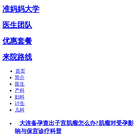
准妈妈大学
医生团队
优惠套餐
来院路线
首页
简介
医生
产科
妇科
计生
儿科
大连备孕查出子宫肌瘤怎么办?肌瘤对受孕影
响与保宫诊疗科普