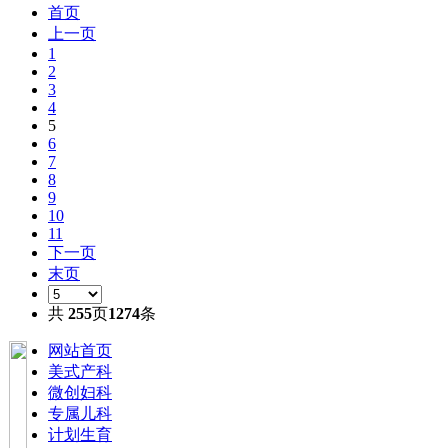
首页
上一页
1
2
3
4
5
6
7
8
9
10
11
下一页
末页
共
255
页
1274
条
网站首页
美式产科
微创妇科
专属儿科
计划生育