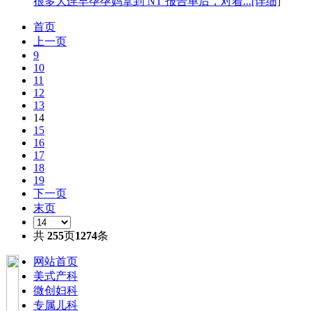
很多大连早孕孕妈拿到 NT 报告单后，对着...[详细]
首页
上一页
9
10
11
12
13
14
15
16
17
18
19
下一页
末页
共
255
页
1274
条
网站首页
美式产科
微创妇科
专属儿科